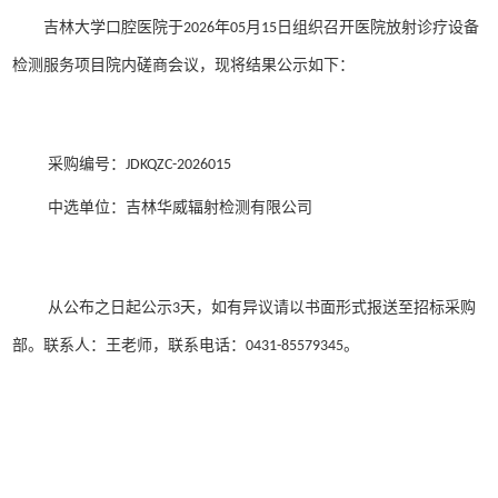
年
月
日组织召开
医院
放射诊疗设备
吉林大学口腔医院于
202
6
05
15
检测服务项目院内磋商会议，现将结果公示如下：
采购编号：
JDKQZC-202
6015
吉林华威辐射检测有限公司
中选单位：
以书面形式报送至
招标采购
从公布之日起公示
天，如有异议请
3
部。联系人：
王
老师
，
联系电话：
。
0431-85579345