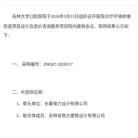
年
月
日组织召开医院
诊疗环境修缮
吉林大学口腔医院于
202
6
5
15
改造项目设计及造价咨询服务项目
院内磋商会议，现将结果公示如
下：
一、
采购编号：
JDKQZC-202
6
0
17
二、
中选
供应商：
牵头
单位：长春电力设计有限公司
、
1
联合体成员：吉林省筑方建筑设计有限公司
、
2