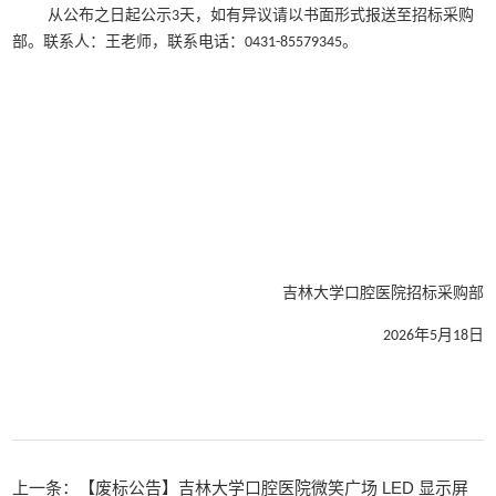
以书面形式报送至
招标采购
从公布之日起公示
天，如有异议请
3
部。联系人：
王
老师
，
联系电话：
。
0431-85579345
招标采购部
吉林大学口腔医院
年
月
日
202
6
5
18
上一条：【废标公告】吉林大学口腔医院微笑广场 LED 显示屏