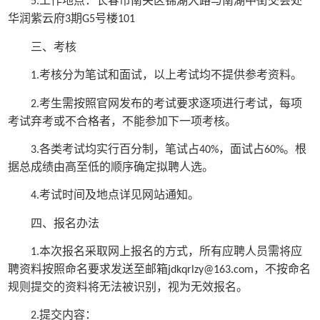
工作地点：长春市南关区锦湖大路与南湖中街交会处
5.
华润紫云府
期
号楼
3
G5
101
三、考核
考核分为笔试和面试，以上考试均不提供参考资料。
1.
考生需按照官网发布的考试要求逐项进行考试，每项
2.
考试弃考或不合格者，不能参加下一项考核。
各类考试均实行百分制，笔试占
，面试占
。根
3.
40%
60%
据总成绩由高至低的顺序确定拟聘人选。
考试时间及地点详见网站通知。
4.
四、报名办法
本次报名采取网上报名的方式，所有应聘人员需将应
1.
聘资料按照命名要求发送至邮箱
，不按命名
jdkqrlzy@163.com
规则提交的资料将无法被识别，视为无效报名。
提交内容：
2.