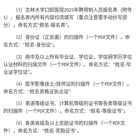
（
）吉林大学口腔医院
年聘用制人员报名表（附件
1
2025
），报名表内所有内容均须填写（重点注意需手动抄写部
1
分），命名方式“姓名
报名表”。
-
（
）身份证（正反面）的扫描件（一个
文件），命
2
PDF
名方式：“姓名
身份证”。
-
（
）高中及以上所有毕业证、学位证、学信网学历学位
3
认证材料的扫描文件（一个
文件）。命名方式：“姓名
毕
PDF
-
业证学位证”。
（
）医学影像技士
技师证的扫描件（一个
文件）。
4
/
PDF
命名方式：“姓名资格证执业证”
（
）英语等级证书、计算机等级的证书等各类等级证书
5
的扫描件（一个
文件），命名方式：“姓名
等级证书”。
PDF
-
（
）各类省级及以上奖励证书的扫描件（一个
文
6
PDF
件），命名方式：“姓名
奖励证书”。
-