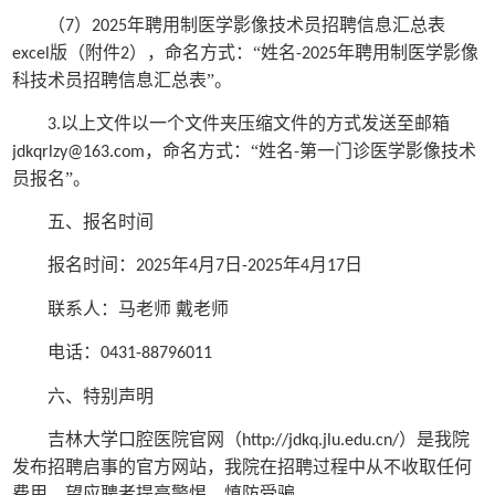
（
）
年聘用制医学影像技术员招聘信息汇总表
7
2025
版（附件
），命名方式：“姓名
年聘用制医学影像
excel
2
-2025
科技术员招聘信息汇总表”。
以上文件以一个文件夹压缩文件的方式发送至邮箱
3.
，命名方式：“姓名
第一门诊医学影像技术
jdkqrlzy@163.com
-
员报名”。
五、报名时间
报名时间：
年
月
日
年
月
日
2025
4
7
-2025
4
17
联系人：马老师
戴老师
电话：
0431-88796011
六、特别声明
吉林大学口腔医院官网（
）是我院
http://jdkq.jlu.edu.cn/
发布招聘启事的官方网站，我院在招聘过程中从不收取任何
费用，望应聘者提高警惕，慎防受骗。