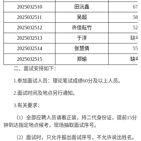
2025032510
田沅鑫
67
2025032511
吴超
58
2025032512
许佳耘竹
52
2025032513
于洋
缺考
2025032514
张慧倩
55
2025032515
郑瑜
缺考
二、面试安排如下：
1.
参加面试人员：理论笔试成绩
60
分及以上人员。
2.
面试时间及地点另行通知。
3.
有关要求：
（
1
）全部应聘人员请着正装，持二代身份证，提前
15
分
钟到达指定地点候考，现场抽取面试序号。
（
2
）面试时，只允许报出面试序号，不允许说出姓名。