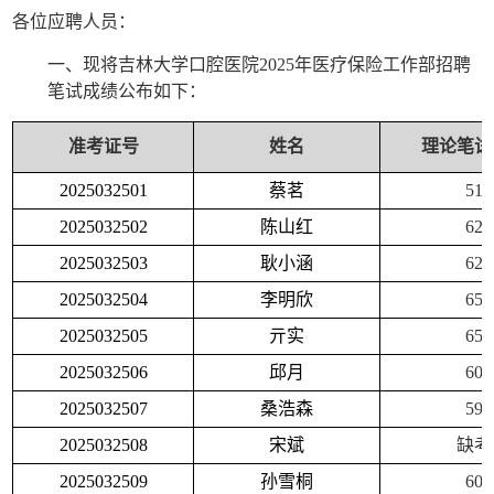
各位应聘人员：
一、现将吉林大学口腔医院
2025
年医疗保险工作部招聘
笔试成绩公布如下：
准考证号
姓名
理论笔试
2025032501
蔡茗
51
2025032502
陈山红
62
2025032503
耿小涵
62
2025032504
李明欣
65
2025032505
亓实
65
2025032506
邱月
60
2025032507
桑浩森
59
2025032508
宋斌
缺考
2025032509
孙雪桐
60