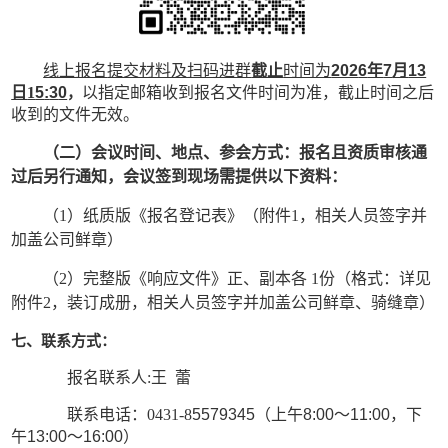
线上报名
提交材料及扫码进群
截止
时间为
202
6
年
7
月
13
日
1
5
:
3
0
，
以指定邮箱收到报名文件时间为准，截止时间之后
收到的文件无效。
（二）会议时间、地点、参会方式：报名且资质审核通
过后另行通知，会议签到现场需提供以下资料：
（
1）纸质版《报名登记表》（附件1，相关人员签字并
加盖公司鲜章）
（
2）完整版《响应文件》正、副本各 1份（格式：详见
附件2，装订成册，相关人员签字并加盖公司鲜章、骑缝章）
七、联系方式：
报名联系人
:王 蕾
联系电话：
0431-8
557
9345（上午8:00～11:00，下
午13:00～16:00）