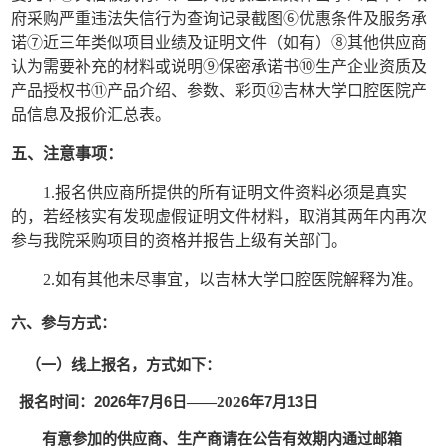
府采购严重违法失信行为查询记录截图⑥优惠条件及服务承
诺⑦近三年类似项目业绩及证明文件（如有）⑧其他供应商
认为需要补充的材料或说明⑨保密承诺书⑩生产企业资质及
产品授权书⑪产品介绍、参数、彩页⑫吉林大学口腔医院产
品信息及报价汇总表。
五、注意事项：
1.报名供应商所提供的所有证明文件资料必须是真实
的，若经核实有发现虚假证明文件材料，取消其两年内再次
参与我院采购项目的资格并报告上级有关部门。
2.如有其他未尽事宜，以吉林大学口腔医院解释为准。
六、参与方式：
（一）线上报名，方式如下：
报名时间：
2026
年
7月6
6
年
7
月
13
日
——202
日
有意参加的供应商、生产商请在公告有效期内通过邮箱