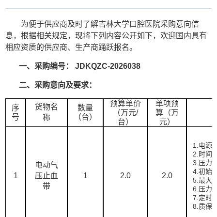
为便于供应商及时了解吉林大学口腔医院采购意向信
息，根据相关规定，现将下列内容公开如下，欢迎国内具有
相应资质的供应商、生产商踊跃报名。
一、
采购编号：
JDKQZC-202
6038
二、
采购意向
及要求
：
预算单价
单项预
货物名
序
数量
（万元
/
算（万
号
（台）
称
台
）
元）
1.电源电
2.时间
3.压力范
电动气
4.初始
1
压止血
1
2.0
2.0
5.最大
带
6.压力
7.定时
8.质