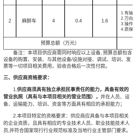
1.有
2.万向
2
麻醉车
4
0.4
1.6
3.操
4.质
预算总额（万元）
备注：本项目
供应商需同时响应以上设备
,
预算总额包含
设备的购置、安装、与其他设备
/
设施对接、调试、培训、发
票等一切项目相关费用，验收合格后一次性付款。
三、供应商资格要求：
1.
供应商须
具有独立承担民事责任的能力，
具备有效的
营业执照（具有与本项目相关的营业范围），
并在人员、设
备、运输能力、
培训、
资金等方面具有相应的承担能力；
2.
本项目特定的资格要求：供应商应具备与本项目相关
的企业资质，且具有相应的专业技术人员、职业技能技术人
员
,并符合国家现行行业规范标准及当地行业主管部门要求。