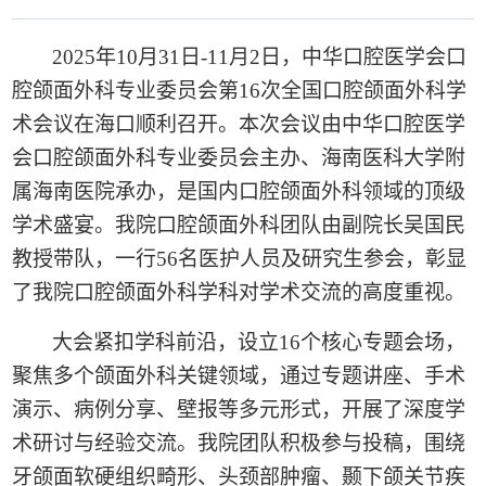
2025
年
10
月
31
日
-11
月
2
日，中华口腔医学会口
腔颌面外科专业委员会第
16
次全国口腔颌面外科学
术会议在海口顺利召开。本次会议由中华口腔医学
会口腔颌面外科专业委员会主办、海南医科大学附
属海南医院承办，是国内口腔颌面外科领域的顶级
学术盛宴。我院口腔颌面外科团队由副院长吴国民
教授带队，一行
56
名医护人员及研究生参会，彰显
了我院口腔颌面外科学科对学术交流的高度重视。
大会紧扣学科前沿，设立
16
个核心专题会场，
聚焦多个颌面外科关键领域，通过专题讲座、手术
演示、病例分享、壁报等多元形式，开展了深度学
术研讨与经验交流。我院团队积极参与投稿，围绕
牙颌面软硬组织畸形、头颈部肿瘤、颞下颌关节疾