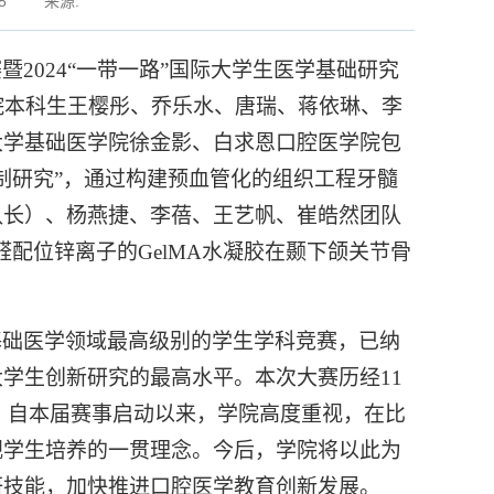
8
来源:
赛暨
2024“
一带一路
”
国际大学生医学基础研究
院本科生王樱彤、乔乐水、唐瑞、蒋依琳、李
大学基础医学院徐金影、白求恩口腔医学院包
制研究”，通过构建预血管化的组织工程牙髓
队长）、杨燕捷、李蓓、王艺帆、崔皓然团队
醛配位锌离子的
GelMA
水凝胶在颞下颌关节骨
基础医学领域最高级别的学生学科竞赛，已纳
大学生创新研究的最高水平。本次大赛历经
11
。自本届赛事启动以来，学院高度重视，在比
视学生培养的一贯理念。今后，学院将以此为
研技能，加快推进口腔医学教育创新发展。