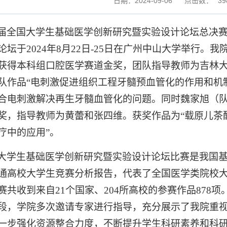
日期：2024-09-06
点击数：
39
届全国大学生基础医学创新研究暨实验设计论坛总决
论坛于
2024
年
8
月
22
日
-25
日在广州中山大学举行。我
获得本科组口腔医学赛道金奖，团队指导教师为吉林
队作品“电刺激促进组织工程牙髓预血管化的作用和机
合电刺激解决再生牙髓血管化的问题。同时魏家旭（
奖，指导教师为黄蕾和张四维。获奖作品为“载原儿茶
疗中的应用”。
大学生基础医学创新研究暨实验设计论坛比赛是我国
通高校大学生竞赛分析报告，代表了全国医学类院校
赛共收到来自
21
个国家、
204
所高校的参赛作品
878
项
段，学院多次邀请专家进行指导，充分展示了我院重
一步强化资源整合力度，不断提升学生科研素养和科