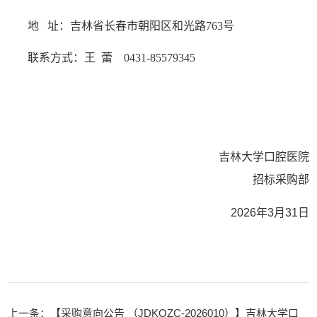
地
址：吉林省长春市朝阳区和光路763号
联系方式：王
蕾
0431-85579345
吉林大学口腔医院
招标采购部
202
6
年
3
月
31
日
上一条：【采购意向公告 （JDKQZC-2026010）】吉林大学口