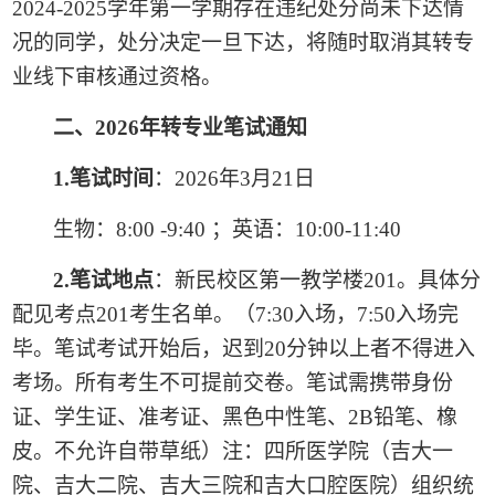
2024-2025
学年第一学期存在违纪处分尚未下达情
况的同学，处分决定一旦下达，将随时取消其转专
业线下审核通过资格。
二、
2026
年转专业笔试通知
1.
笔试时间
：
2026
年
3
月
21
日
生物：
8:00 -9:40
；英语：
10:00-11:40
2.
笔试地点
：新民校区第一教学楼
201
。具体分
配见考点
201
考生名单。（
7:30
入场，
7:50
入场完
毕。笔试考试开始后，迟到
20
分钟以上者不得进入
考场。所有考生不可提前交卷。笔试需携带身份
证、学生证、准考证、黑色中性笔、
2B
铅笔、橡
皮。不允许自带草纸）注：四所医学院（吉大一
院、吉大二院、吉大三院和吉大口腔医院）组织统