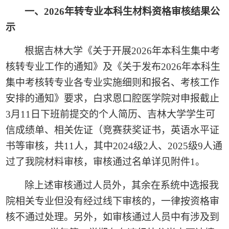
一、
2026
年转专业本科生材料资格审核结果公
示
根据吉林大学《关于开展
2026
年本科生集中考
核转专业工作的通知》及《关于发布
2026
年本科生
集中考核转专业各专业实施细则和报名、考核工作
安排的通知》要求，白求恩口腔医学院对申报截止
3
月
11
日下班前提交的个人简历、吉林大学学生可
信成绩单、相关佐证（竞赛获奖证书，英语水平证
书等审核，共
11
人，其中
2024
级
2
人、
2025
级
9
人通
过了我院材料审核，审核通过名单详见附件
1
。
除上述审核通过人员外，其余在系统中选报我
院相关专业但没有经过线下审核的，一律按资格审
核不通过处理。另外，如审核通过人员中有涉及到