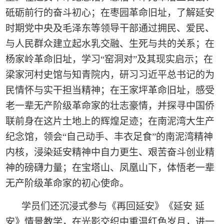
砥砺前行的奋斗初心；在枣园革命旧址，了解延安
时期党中央及毛泽东等领导干部通过拥民、爱民、
与人民群众建立起水乳交融、生死与共的关系；在
杨家岭革命旧址，学习“窑洞对”及其现实启示；在
梁家河村史馆与知青院内，研习习近平总书记的为
民情怀与实干担当精神；在王家坪革命旧址，感受
老一辈无产阶级革命家的壮志豪情，并探寻中国侨
联前身在这片土地上的辉煌足迹；在南泥湾大生产
纪念馆，领会“自己动手、丰衣足食”的南泥湾精神
内核，浸染延安精神中自力更生、艰苦奋斗创业精
神的磅礴力量；在宝塔山、凤凰山下，体悟老一辈
无产阶级革命家的初心使命。
学员们还沉浸式参与《再回延安》《延安 延
安》情景教学，在光影交织中重温红色岁月，进一