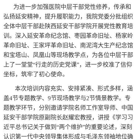
为进一步加强医院中层干部党性修养，传承和
弘扬延安精神，提升履职能力，我院党委分批组织
全体中层干部赴陕西延安干部学院开展党性教育培
训。深入延安革命纪念馆、枣园革命旧址、杨家岭
革命旧址、王家坪革命旧址、南泥湾大生产纪念馆
和宝塔山、凤凰山等现场教学点，为各位中层干部
上了一堂堂“行走的历史党课”，进一步校准了信仰
坐标，筑牢了初心使命。
本次培训内容充实、安排紧凑、形式多样，涵
盖
4
节专题教学、
9
节现场教学与
2
节情景教学。专
题教学环节，分别邀请学院名师工作室导师、中国
延安干部学院原副院长赵耀宏教授，讲授《学习习
近平总书记关于做到“两个维护”的重要论述，深刻
认识第一代中央领导集体形成与毛泽东领袖地位确