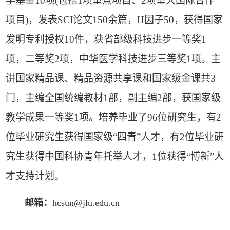
学基金
10
项
(
包括
1
项重点项目、
2
项重大国际合作
项目
)
，发表
SCI
论文
150
余篇，
H
因子
50
，获得国家
发明专利授权
10
件，获省部级科技进步一等奖
1
项，二等奖
2
项，中华医学科技进步三等奖
1
项。主
讲国家精品课、精品资源共享课和国家级金课共
3
门，主编全国统编教材
1
部，副主编
2
部，获国家级
教学成果一等奖
1
项。培养毕业了
96
位研究生，有
2
位毕业研究生获得国家级“四青”人才，有
2
位毕业研
究生获得中国科协青年托举人才，
1
位获得“博新”人
才支持计划。
邮箱：
hcsun@jlu.edu.cn