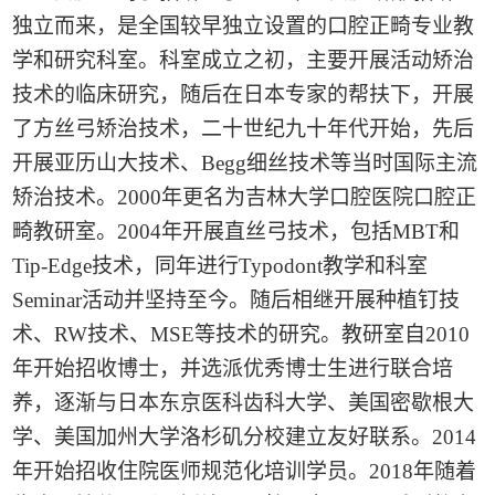
独立而来，是全国较早独立设置的口腔正畸专业教
学和研究科室。科室成立之初，主要开展活动矫治
技术的临床研究，随后在日本专家的帮扶下，开展
了方丝弓矫治技术，二十世纪九十年代开始，先后
开展亚历山大技术、
Begg
细丝技术等当时国际主流
矫治技术。
2000
年更名为吉林大学口腔医院口腔正
畸教研室。
2004
年开展直丝弓技术，包括
MBT
和
Tip-Edge
技术，同年进行
Typodont
教学和科室
Seminar
活动并坚持至今。随后相继开展种植钉技
术、
RW
技术、
MSE
等技术的研究。教研室自
2010
年开始招收博士，并选派优秀博士生进行联合培
养，逐渐与日本东京医科齿科大学、美国密歇根大
学、美国加州大学洛杉矶分校建立友好联系。
2014
年开始招收住院医师规范化培训学员。
2018
年随着