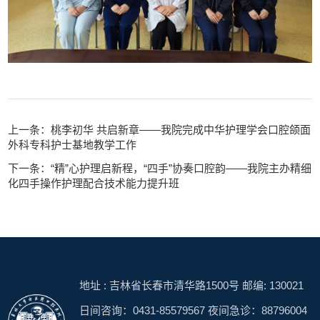
上一条：桃李初华 共启新章——我院完成中华护理学会口腔颌面
外科专科护士基地教学工作
下一条：“精”心护理启新程，“四手”协奏口腔韵——我院主办精细
化四手操作护理配合技术能力提升班
地址 : 吉林省长春市清华路1500号 邮编: 130021
日间咨询：0431-85579567 夜间急诊：88796004