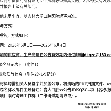
应商所提供的所有证明文件资料必须是真实的，若经核实有发现
并报告上级有关部门。
他未尽事宜，以吉林大学口腔医院解释为准。
与方式：
上报名，方式如下：
间：
2026年6月1日——2026年6月4日
加的供应商、生产商请在公告有效期内通过邮箱
jdkqzc@163
.
《报名登记表》（附件1）
企业资质等信息（附件2的
1-5部分
）
材料均需相关人员签字并加盖公章，将清晰的
PDF扫描文件、w
包名称及邮件主题备注：吉大口腔xx公告JDKQZC--项目名
项目临时沟通工作群（二维码过期请致电）。