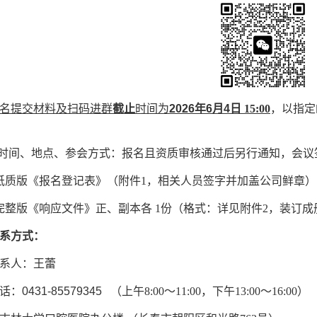
名提交材料及扫码进群
截止
时间为
202
6
年
6
月
4
日
15:00
，
以指定
议时间、地点、参会方式：
报名且资质审核通过后另行通知，会议
纸质版《报名登记表》（附件1，相关人员签字并加盖公司鲜章）
完整版《响应文件》正、副本各 1份（格式：详见附件2，装订成
系方式：
系人：王蕾
话：
0431-85579345
（上午
8:00～11:00，下午13:00～16:00）