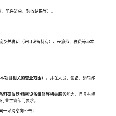
容、配件清单、验收结果
等
）。
物流及关税费（进口设备特有）、差旅费、税费等与本
与本项目相关的营业范围），
并在人员、设备、运输能
备科研仪器/精密设备维修
等
相关服务能力
，
且具有相
地行业主管部门要求
。
与同一采购意向公告；