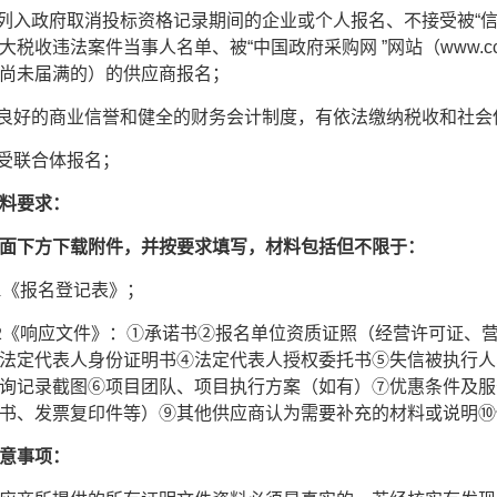
绝列入政府取消投标资格记录期间的企业或个人报名、不接受被“信用中国”网站
大税收违法案件当事人名单、被“中国政府采购网 ”网站（www.cc
尚未届满的）的供应商报名；
有良好的商业信誉和健全的财务会计制度，有依法缴纳税收和社会
接受联合体报名；
料要求：
面下方下载附件，并按要求填写，材料包括但不限于：
1《报名登记表》；
2《响应文件》：
①
承诺书
②报名单位资质证照（经营许可证、
法定
代表人
身份证明书
④法定代表人授权委托书⑤失信被执行人
询记录截图⑥项目团队、项目执行方案（如有）⑦优惠条件及服
书、发票复印件等）⑨其他供应商认为需要补充的材料或说明⑩
意事项：