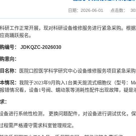
日期：2026-06-01
点击数：
30
科研工作正常开展，现对科研设备维修服务进行紧急采购
。
根据
应商踊跃报名。
购编号：
JDKQZC-202
6030
购意向：
目
名称
：
医院口腔医学科学研究中心设备维修服务项目紧急采购
本情况：
我院于
2023年9月购入1台
美天旎流式细胞仪
（型号：
M
报错情况看，设备
1号阀、蠕动泵等消耗性配件出现故障，
疑
是
求：
对设备进行系统性检测， 更换问题配件，对设备进行调试优化，
修过程需严格遵守需求科室管理规定。