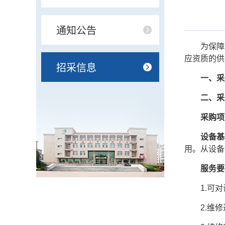
通知公告
为保障
应资质的供
招采信息
一、
采
二、
采
采购
项
设备基
用
。
从设备
服务要
1.可
2.维