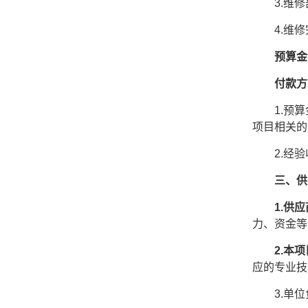
3.
维修
4.维
预算金
付款方
1.预
项目相关的
2.经
三、供
1.供
力、资金等
2.本
应的专业技
3.单