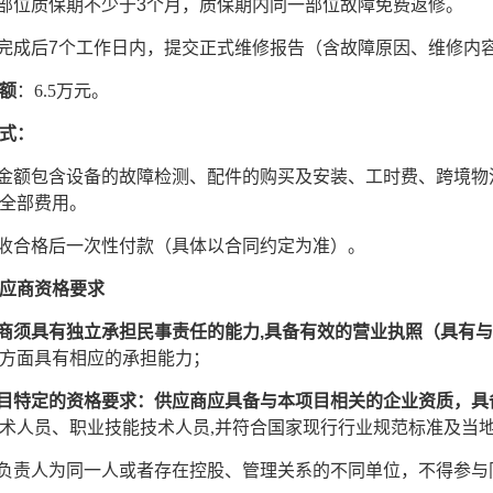
部位质保
期不少于
3个月
，质保期内同一
部位
故障免费返修。
修完成后
7
个工作日内，提交正式维修报告（含故障原因、维修内
额
：
6.5万元。
式：
算金额包含设备的故障检测、配件的购买及安装、工时费、跨境
全部费用。
验收合格后一次性付款（具体以合同约定为准）。
应商资格要求
应商须具有独立承担民事责任的能力,具备有效的营业执照（具有
方面具有相应的承担能力；
项目特定的资格要求：供应商应具备与本项目相关的企业资质，具
术人员、职业技能技术人员
,并符合国家现行行业规范标准及当
位负责人为同一人或者存在控股、管理关系的不同单位，不得参