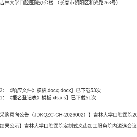
吉林大学口腔医院办公楼
（长春市朝阳区和光路
763号）
2：《响应文件》模板.docx;.docx
】已下载
53
次
1：《报名登记表》模板.xls.xls
】已下载
51
次
采购意向公告（JDKQZC-GH-2026002）】吉林大学口腔医
结果公示】吉林大学口腔医院定制式义齿加工服务院内遴选会议