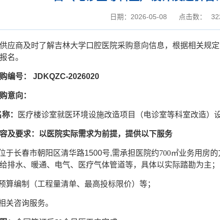
日期：2026-05-08
点击数：
32
供应商及时了解吉林大学口腔医院采购意向信息，根据相关规定
报名。
购编号：
JDKQZC-202
6020
购意向：
名称：
医疗楼诊室就医环境设施改造项目（电诊室等科室改造）
容及要求：以医院实际需求为前提，提供以下服务
点位于长春市朝阳区清华路1500号,需
承担医院约
700㎡业务用房
给排水、暖通、电气、医疗气体管道等，
具体以实际踏勘为主
；
程预算编制（工程量清单、最高投标限价）等；
目相关咨询服务。