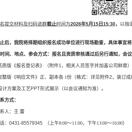
名提交材料及扫码进群
截止
时间为
202
6
年
5
月
15
日
15
:
3
0
，
以指
止后，我院将择期组织报名成功单位进行现场勘查，具体事宜将
时间、地点、参会方式：
报名且资质审核通过后另行通知
，
会议
纸质版《报名登记表》（附件
1
，相关人员签字并加盖公司鲜章）
完整版《响应文件》正、副本各 1份（格式：详见附件
2
，装订成
设计方案及工艺
PPT形式展示（以会议通知为准）。
系方式：
系人：王
蕾
话：
0431-85579345
（上午
8:00～11:00，下午13:00～16:00）