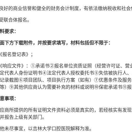
良好的商业信誉和健全的财务会计制度
，
有依法缴纳税收和社会
接受联合体报名。
料要求：
面下方下载附件，并按要求填写，材料包括但不限于：
《报名登记表》；
《响应文件》：
①
承诺书
②报名单位资质证照（经营许可证、营
定
代表人
身份证明书
④法定代表人授权委托书⑤失信被执行人、
记录截图⑥项目团队、项目执行方案（如有）⑦优惠条件及服务
等）
⑨其他供应商认为需要补充的材料或说明⑩保密承诺书⑪报
意事项：
应商所提供的所有证明文件资料必须是真实的，若经核实有发现
并报告上级有关部门。
他未尽事宜，以吉林大学口腔医院解释为准。