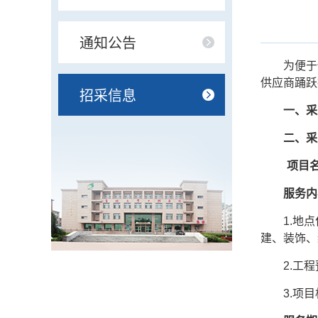
通知公告
为便于
供应商踊跃
招采信息
一、
采
二、
采
项目
服务内
1.地
建、装饰、
2.工
3.项