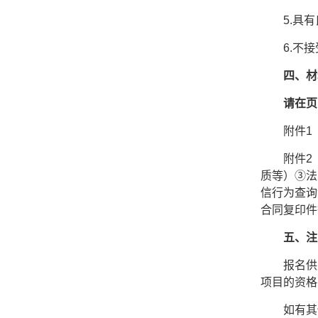
5.
具有
6
.不
四、材
请在页
附件
1
附件
2
质等）③法
信行为查询
合同
复印件
五、注
报名供
项目的资格
如有其