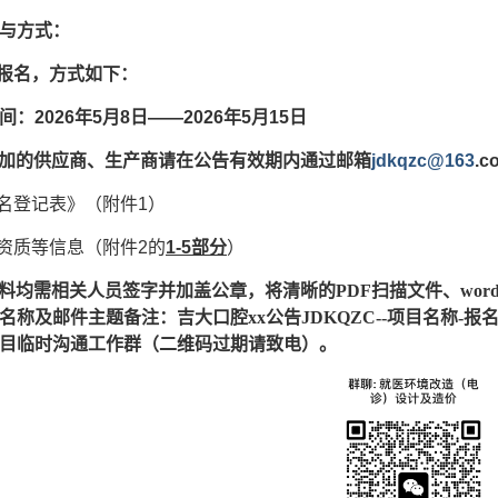
与方式：
上报名，方式如下：
间：
2026年5月8日——2026年5月15日
加的供应商、生产商请在公告有效期内通过邮箱
jdkqzc@163
.
报名登记表》（附件1）
业资质等信息（附件2的
1-5部分
）
料均需相关人员签字并加盖公章，将清晰的
PDF扫描文件、wo
名称及邮件主题备注：吉大口腔xx公告JDKQZC--项目名称
目临时沟通工作群（二维码过期请致电）。