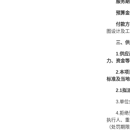
服务期
预算金
付款方
图设计及工
三、
供
1.供
力、资金等
2.本
标准及当地
2.1
3
.单
4
.拒绝
执行人、重
（处罚期限