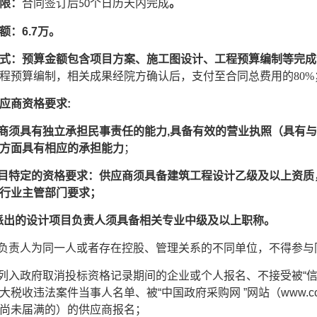
限：
合同签订后
个日历天内完成
。
50
额：
6.7万。
式：
预算金额包含项目方案、施工图设计、工程预算编制等完成
程预算编制，相关成果经院方确认后，支付至合同总费用的
80
应商资格要求
:
应商须具有独立承担民事责任的能力,具备有效的营业执照（具有
方面具有相应的承担能力
；
项目特定的资格要求：供应商须具备建筑工程设计乙级及以上资
行业主管部门要求；
拟派出的设计项目负责人须具备相关专业中级及以上职称。
位负责人为同一人或者存在控股、管理关系的不同单位，不得参与
列入政府取消投标资格记录期间的企业或个人报名、不接受被“信用中国”网站
大税收违法案件当事人名单、被“中国政府采购网 ”网站（www.cc
尚未届满的）的供应商报名；