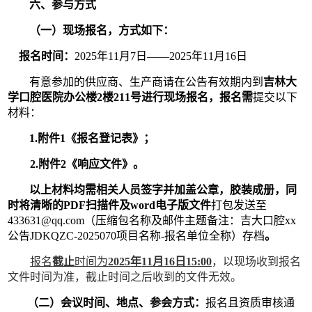
六、参与方式
（一）现场报名，方式如下：
报名时间：
2025
年
11
月
7
日——
2025
年
11
月
16
日
有意参加的供应商、生产商请在公告有效期内到
吉林大
学口腔医院办公楼
2
楼
211
号进行现场报名，报名需
提交以下
材料：
1.
附件
1
《报名登记表》；
2.
附件
2
《响应文件》。
以上材料均需相关人员签字并加盖公章，胶装成册，同
时将清晰的
PDF
扫描件及
word
电子版文件
打包发送至
433631@qq.com
（压缩包名称及邮件主题备注：吉大口腔
xx
公告
JDKQZC-2025070
项目名称
-
报名单位全称）存档
。
报名
截止
时间为
2025
年
11
月
16
日
15:00
，以现场收到报名
文件时间为准，截止时间之后收到的文件无效。
（二）会议时间、地点、参会方式：
报名且资质审核通