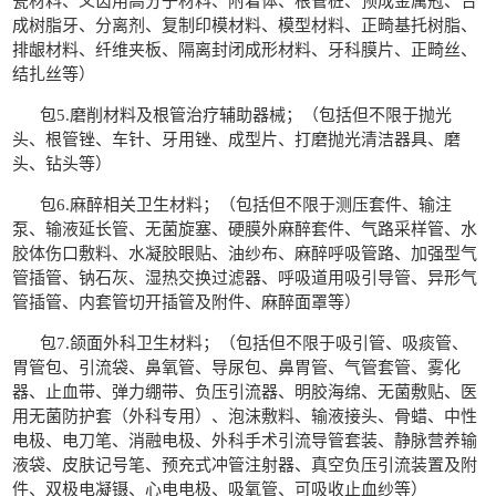
瓷材料、义齿用高分子材料、附着体、根管桩、预成金属冠、合
成树脂牙、分离剂、复制印模材料、模型材料、正畸基托树脂、
排龈材料、纤维夹板、隔离封闭成形材料、牙科膜片、正畸丝、
结扎丝等
）
包
5.
磨削材料及根管治疗辅助器械；（
包括但不限于抛光
头、根管锉、车针、牙用锉、成型片、打磨抛光清洁器具、磨
头、钻头等
）
包
6.
麻醉相关卫生材料；（
包括但不限于测压套件、输注
泵、输液延长管、无菌旋塞、硬膜外麻醉套件、气路采样管、水
胶体伤口敷料、水凝胶眼贴、油纱布、麻醉呼吸管路、加强型气
管插管、钠石灰、湿热交换过滤器、呼吸道用吸引导管、异形气
管插管、内套管切开插管及附件、麻醉面罩等
）
包
7.
颌面外科卫生材料；（
包括但不限于吸引管、吸痰管、
胃管包、引流袋、鼻氧管、导尿包、鼻胃管、气管套管、雾化
器、止血带、弹力绷带、负压引流器、明胶海绵、无菌敷贴、医
用无菌防护套（外科专用）、泡沫敷料、输液接头、骨蜡、中性
电极、电刀笔、消融电极、外科手术引流导管套装、静脉营养输
液袋、皮肤记号笔、预充式冲管注射器、真空负压引流装置及附
件、双极电凝镊、心电电极、吸氧管、可吸收止血纱等
）