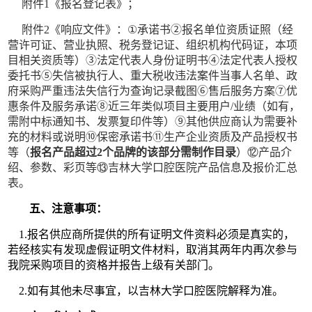
附件
1
《报名登记表》；
附件
2
《响应文件》：
①
承诺书②报名单位资质证照（经
营许可证、营业执照、税务登记证、组织机构代码证，本项
目相关资质等）③法定代表人身份证明书④法定代表人授权
委托书⑤失信被执行人、重大税收违法案件当事人名单、政
府采购严重违法失信行为查询记录截图⑥售后服务方案⑦优
惠条件及服务承诺⑧近三年类似项目主要用户
/
业绩（如有，
需附中标通知书、发票复印件等）⑨其他供应商认为需要补
充的材料或说明⑩保密承诺书⑪生产企业资质及产品授权书
等（
报名产品超过
2
个品牌的该部分需制作目录
）
⑫
产品介
绍、参数、彩页等
⑬
吉林大学口腔医院产品信息及报价汇总
表。
五、注意事项：
1.
报名供应商所提供的所有证明文件资料必须是真实的，
若经核实有发现虚假证明文件材料，取消其两年内再次参与
我院采购项目的资格并报告上级有关部门。
2.
如有其他未尽事宜，以吉林大学口腔医院解释为准。