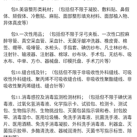
包
8.
美容整形类耗材；（
包括但不限于凝胶、敷料贴、鼻假
体、颏假体、冷敷贴、麻贴、面部整形填充材料、面部植入物、
异体真皮等
）
包
9.
一次性用品；（
包括但不限于牙弓夹板、一次性口腔麻
醉导管、真空采血管、采血针、无菌牙龈冲洗器、橡皮膏、棉
签、绷带、吸唾管、水枪头、手指套、碘仿纱布、凡士林纱布、
注射针、输液器、注射器、棉球、纱布块、手术包、无纺布、吸
水布、中单、方巾、器械盘、印模托盘、手术刀片等
）
包
10.
缝合线及针；（
包括但不限于非吸收性外科缝线、可吸
收性外科缝线、聚丙烯不可吸收缝合线、非吸收性聚酯缝线、非
吸收性聚丙烯缝线、缝合针等
）
包
11.
消毒感控及消毒监测检测材料；（
包括但不限于碘伏消
毒液、过氧化氢消毒液、化学指示卡、试验包、检测卡、测试
包、生物指示剂、生物挑战包、灭菌包装指示袋和卷、封包胶
带、消毒湿巾、医用垃圾桶、免洗手消毒液、抗菌洗手液、消毒
片、医用酒精、免洗手消毒凝胶、外科洗手消毒液、利器盒、灭
菌指示胶带、多酶清洗液、器械润滑剂、灭菌书写指示标签、除