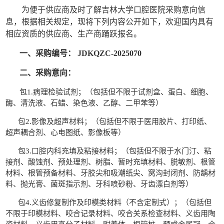
为便于供应商及时了解吉林大学口腔医院采购意向信
息，根据相关规定，现将下列内容公开如下，欢迎国内具有
相应资质的供应商、生产商踊跃报名。
一、采购编号：
JDKQZC-2025070
二、采购意向：
包
1.
病理检验试剂；（
包括但不限于试剂盒、蛋白、细胞、
酶、清洗液、石蜡、染色液、乙醇、二甲苯等
）
包
2.
影像及超声材料；（
包括但不限于医用胶片、打印纸、
超声耦合剂、心电图纸、影像板等
）
包
3.
口腔内科充填及粘接材料；（
包括但不限于水门汀、粘
接剂、酸蚀剂、预处理剂、树脂、暂时充填材料、脱敏剂、根管
材料、根管预备材料、牙胶尖和吸潮纸尖、窝沟封闭剂、防龋材
料、抛光膏、菌斑指示剂、牙科喷砂粉、牙齿漂白剂等
）
包
4.
义齿修复制作及印模类材料（不含定制式）；（
包括但
不限于印模材料、咬合记录材料、咬合关系检查材料、义齿用陶