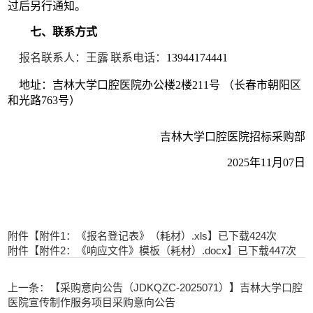
过后另行通知。
七、联系方式
报名联系人：王露
联系电话：
13944174441
地址：吉林大学口腔医院办公楼
2
楼
211
号 （长春市朝阳区
和光路
763
号）
吉林大学口腔医院招标采购部
2025
年
11
月
07
日
附件【
附件1：《报名登记表》（耗材）.xls
】已下载
424
次
附件【
附件2：《响应文件》模板（耗材）.docx
】已下载
447
次
上一条：【采购意向公告（JDKQZC-2025071）】吉林大学口腔
医院宣传制作服务项目采购意向公告