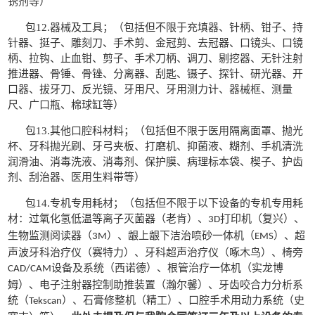
锈剂等
）
包
12.
器械及工具；（
包括但不限于充填器、针柄、钳子、持
针器、挺子、雕刻刀、手术剪、金冠剪、去冠器、口镜头、口镜
柄、拉钩、止血钳、剪子、手术刀柄、调刀、剔挖器、无针注射
推进器、骨锤、骨锉、分离器、刮匙、镊子、探针、研光器、开
口器、拔牙刀、反光镜、牙用尺、牙用测力计、器械框、测量
尺、广口瓶、棉球缸等
）
包
13.
其他口腔科材料；（
包括但不限于医用隔离面罩、抛光
杯、牙科抛光刷、牙弓夹板、打磨机、抑菌液、糊剂、手机清洗
润滑油、消毒洗液、消毒剂、保护膜、病理标本袋、楔子、护齿
剂、刮治器、医用生料带等
）
包
14.
专机专用耗材；（
包括但不限于以下设备的专机专用耗
材：过氧化氢低温等离子灭菌器（老肯）、
打印机（复兴）、
3D
生物监测阅读器（
）、龈上龈下洁治喷砂一体机（
）、超
3M
EMS
声波牙科治疗仪（赛特力）、牙科超声治疗仪（啄木鸟）、椅旁
设备及系统（西诺德）、根管治疗一体机（实龙博
CAD/CAM
姆）、电子注射器控制助推装置（瀚尔馨）、牙齿咬合力分析系
统（
）、石膏修整机（精工）、口腔手术用动力系统（史
Tekscan