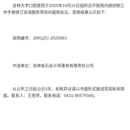
202
5
年
10
月
15
日组织召开医院内部控制工
吉林大学口腔医院于
作手册修订咨询服务项目内磋商会议，现将结果公示如下：
JDKQZC-20250
63
采购编号：
吉林金石会计师事务有限责任公司
中选单位：
3
以书面形式报送至
招标采购
从公布之日起公示
天，如有异议请
部。联系人：
王
老师
，
联系电话：
0431-85579345
。