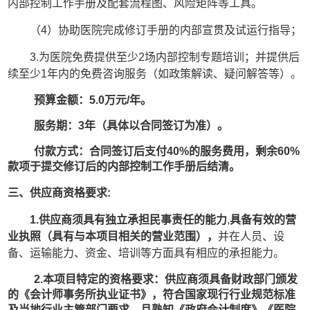
内部控制工作手册及配套流程图、风险矩阵等工具。
（
4）协助医院完成修订手册的内部宣贯及试运行指导；
3.为医院免费提供至少2场内部控制专题培训；并提供后
续至少1年内的免费咨询服务（如政策解读、疑问解答等）。
预算金额：
5.0万元/年。
服务期：
3年（具体以合同签订为准）。
付款方式：合同签订后支付
40%的服务费用，剩余60%
款项于提交修订后的内部控制工作手册后结清。
三、
供应商资格要求
:
1
.供应商须具有独立承担民事责任的能力
,
具备有效的营
业执照（具有与本项目相关的营业范围），
并在人员、设
备、运输能力、资金
、培训
等方面具有相应的承担能力
。
2
.本项目特定的资格要求：供应商须具备财政部门颁发
的《会计师事务所执业证书》
，
符合国家现行行业规范标准
及当地行业主管部门要求
，且
熟
知
《政府会计制度》《医院