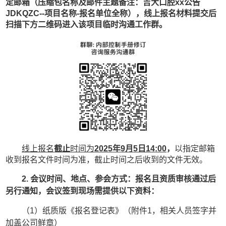
定邮箱（压缩包名称及邮件主题备注：吉大口腔xx公告
JDKQZC--项目名称-报名单位全称），线上报名材料提交后
扫描下方二维码进入该项目临时沟通工作群。
线上报名
截止
时间为
202
5
年
9
月
5
日
14
:00
，
以指定邮箱
收到报名文件时间为准，截止时间之后收到的文件无效。
2.
会议时间、地点、参会方式：
报名且资质审核通过后
另行通知
，
会议签到现场需提供以下资料：
（
1）纸质版《报名登记表》（附件
1
，相关人员签字并
加盖公司鲜章）