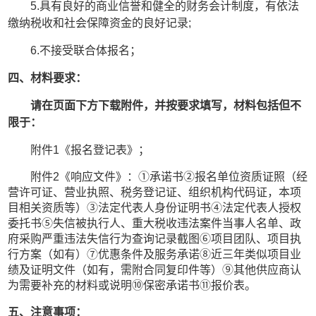
5.
具有良好的商业信誉和健全的财务会计制度
，
有依法
缴纳税收和社会保障资金的良好记录
;
6
.不接受联合体报名
；
四、材料要求：
请在页面下方下载附件，并按要求填写，材料包括但不
限于：
附件
1
《报名登记表》；
附件
2
《响应文件》：
①
承诺书
②报名单位资质证照（经
营许可证、营业执照、税务登记证、组织机构代码证，本项
目相关资质等）③法定
代表人
身份证明书
④法定代表人授权
委托书⑤失信被执行人、重大税收违法案件当事人名单、政
府采购严重违法失信行为查询记录截图⑥项目团队、项目执
行方案（如有）⑦优惠条件及服务承诺⑧近三年类似项目业
绩
及证明文件
（如有，需附
合同
复印件等）
⑨其他供应商认
为需要补充的材料或说明⑩保密承诺书⑪报价表。
五、注意事项：