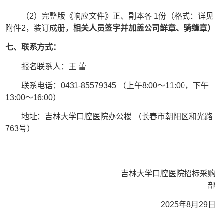
（
2）完整版《响应文件》正、副本各 1份（格式：详见
附件
2
，装订成册，
相关人员签字并加盖公司鲜章、骑缝章）
七、联系方式：
报名联系人：王
蕾
联系电话：
0431-85579345
（上午
8:00～11:00，下午
13:00～16:00）
地址：吉林大学口腔医院办公楼
（长春市朝阳区和光路
763号）
吉林大学口腔医院招标采购
部
202
5
年
8
月
29
日