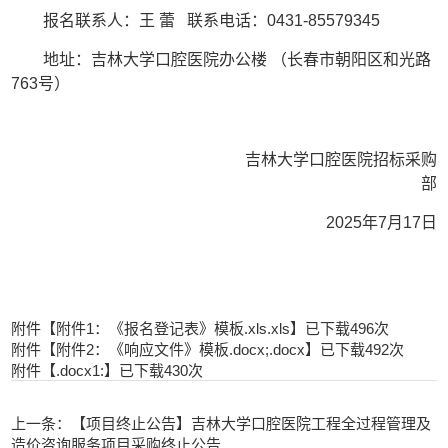
报名联系人：王
蕾
联系电话：
0431-85579345
地址：吉林大学口腔医院办公楼
（长春市朝阳区和光路
763号）
吉林大学口腔医院招标采购
部
202
5
年
7
月
17
日
附件【
附件1：《报名登记表》模板.xls.xls
】已下载
496
次
附件【
附件2：《响应文件》模板.docx;.docx
】已下载
492
次
附件【
.docx1:
】已下载
430
次
上一条：【项目终止公告】吉林大学口腔医院工程全过程管理及
造价咨询服务项目采购终止公告