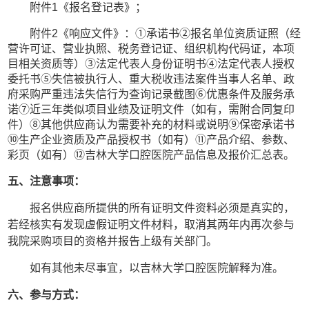
附件
1
《报名登记表》；
附件
2
《响应文件》：
①承诺书②报名单位资质证照（经
营许可证、营业执照、税务登记证、组织机构代码证，本项
目相关资质等）③法定代表人身份证明书④法定代表人授权
委托书⑤失信被执行人、重大税收违法案件当事人名单、政
府采购严重违法失信行为查询记录截图⑥优惠条件及服务承
诺⑦近三年类似项目业绩及证明文件（如有，需附合同复印
件）⑧其他供应商认为需要补充的材料或说明⑨保密承诺书
⑩生产企业资质及产品授权书
（如有）
⑪产品介绍、参数、
彩页
（如有）
⑫吉林大学口腔医院产品信息及报价汇总表。
五、注意事项：
报名供应商所提供的所有证明文件资料必须是真实的，
若经核实有发现虚假证明文件材料，取消其两年内再次参与
我院采购项目的资格并报告上级有关部门。
如有其他未尽事宜，以吉林大学口腔医院解释为准。
六、参与方式：