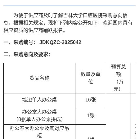
为便于供应商及时了解吉林大学口腔医院采购意向信
息，根据相关规定，现将下列内容公开如下，欢迎国内具有
相应资质的供应商踊跃报名。
一、
采购编号：
JDKQZC-202
5
0
42
二、
采购意向
及要求
：
预算总
数量及单
额
货品名称
位
（万
元）
墙边单人办公桌
16张
办公室大办公桌
1张
（8张单人办公桌拼成）
1
办公室大办公桌及其对应吊
柜