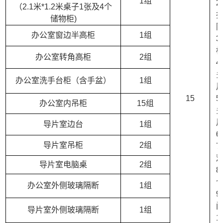
1组
2
（2.1米*1.2米桌子1张及4个
储物柜)
办公室窗边半高柜
1组
3
办公室转角高柜
2组
4
办公室洗手台柜（含手盆）
1组
15
5
办公室内吊柜
15组
导片室边台
1组
6
导片室吊柜
2组
7
导片室电脑桌
2组
8
办公室外侧玻璃隔断
1组
导片室外侧玻璃隔断
1组