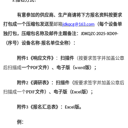
2.
有意参加的供应商、生产商请将
下方
报名资料
按要求
打包成一个压缩包发送至
邮箱
（
每个设备单
jdkqcg@163.com
独打包，
压缩包名称及邮件主题备注
：
JDKQZC-202
5-
XD0
9-
（序号）
设备名称
报名单位全称）
：
-
附件
《响应文件》
：
扫描件
（
按要求签字并加盖公章
1
后
扫描成
一个
文件
）、电子版（
word版
）；
PDF
附件
2《调研表》：扫描件（
按要求签字并加盖公章后
扫描成一个
PDF文件）、电子版（
版
）
；
Excel
附件
3《报名汇总表》：
版
。
Excel
例：