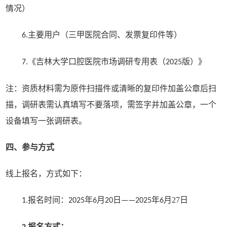
情况）
主要用户（三甲医院合同、发票复印件等）
6.
《吉林大学口腔医院市场调研专用表（
版）》
7.
202
5
注：资质材料需为原件扫描件或清晰的复印件加盖公章后扫
描，调研表需认真填写不要落项，需签字并加盖公章，一个
设备填写一张调研表。
四、参与方式
线上报名，方式如下：
报名时间：
年
月
日
年
月
27
日
1.
202
5
6
20
——202
5
6
报名方式：