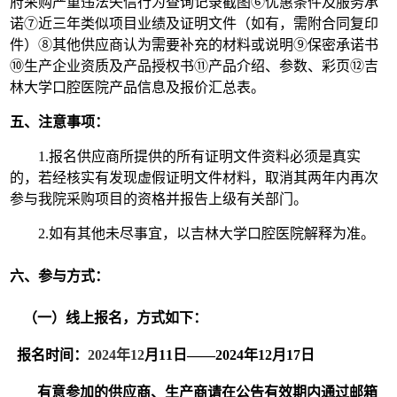
府采购严重违法失信行为查询记录截图⑥优惠条件及服务承
诺⑦近三年类似项目业绩及证明文件（如有
，需附合同复印
件
）
⑧其他供应商认为需要补充的材料或说明⑨保密承诺书
⑩生产企业资质及产品授权书⑪产品介绍、参数、彩页⑫吉
林大学口腔医院产品信息及报价汇总表。
五、注意事项：
1.报名供应商所提供的所有证明文件资料必须是真实
的，若经核实有发现虚假证明文件材料，取消其两年内再次
参与我院采购项目的资格并报告上级有关部门。
2.如有其他未尽事宜，以吉林大学口腔医院解释为准。
六、参与方式：
（一）线上报名，方式如下：
报名时间：
202
4
年
12
月
11
日
——202
4
年
12
月
17
日
有意参加的供应商、生产商请在公告有效期内通过邮箱