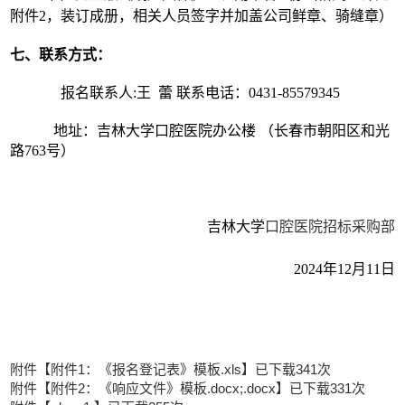
附件2，装订成册，相关人员签字并加盖公司鲜章、骑缝章）
七、联系方式：
报名联系人
:王 蕾
联系电话：
0431-8
557
9345
地址：吉林大学口腔医院办公楼
（长春市朝阳区和光
路
763号）
吉林大学
口腔医院招标采购部
2024年12月11日
附件【
附件1：《报名登记表》模板.xls
】已下载
341
次
附件【
附件2：《响应文件》模板.docx;.docx
】已下载
331
次