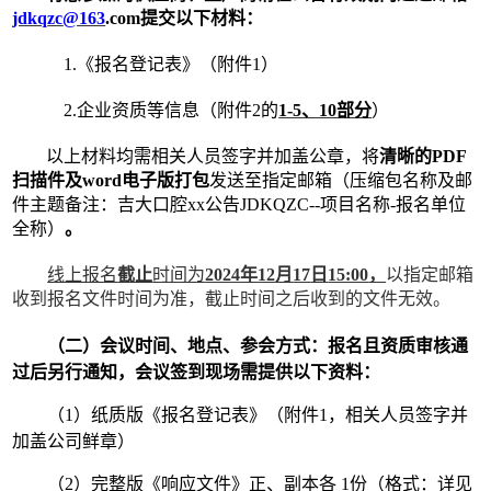
jdkq
zc
@163
.com提交以下材料：
1.《报名登记表》（附件1）
2.企业资质等信息（附件2的
1-5、10部分
）
以上材料均需相关人员签字并加盖公章，将
清晰的
PDF
扫描件及word电子版
打包
发送至指定邮箱（压缩包名称及邮
件主题备注：吉大口腔
xx公告JDKQZC--项目名称-报名单位
全称）
。
线上报名
截止
时间为
202
4
年
12
月
17
日
15:00
，
以指定邮箱
收到报名文件时间为准，截止时间之后收到的文件无效。
（二）会议时间、地点、参会方式：报名且资质审核通
过后另行通知，会议签到现场需提供以下资料：
（
1）纸质版《报名登记表》（附件1，相关人员签字并
加盖公司鲜章）
（
2）完整版《响应文件》正、副本各 1份（格式：详见