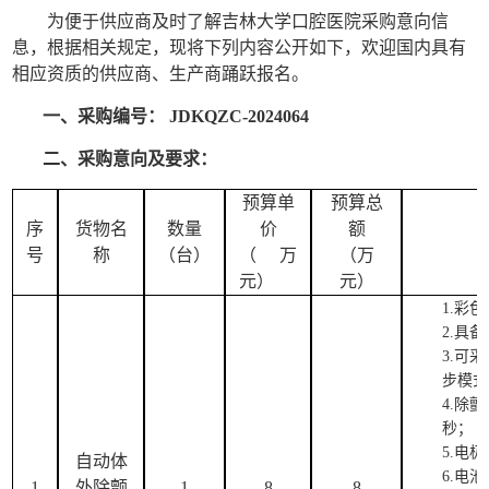
为便于供应商及时了解吉林大学口腔医院采购意向信
息，根据相关规定，现将下列内容公开如下，欢迎国内具有
相应资质的供应商、生产商踊跃报名。
一、
采购编号：
JDKQZC-202
4064
二、
采购意向
及要求
：
预算单
预算总
序
货物
名
数量
价
额
号
称
（台）
（万
（万
元）
元）
1.彩
2.具
3.可
步模式
4.除
秒
；
5.电
自动体
6.电池
1
外除颤
1
8
8