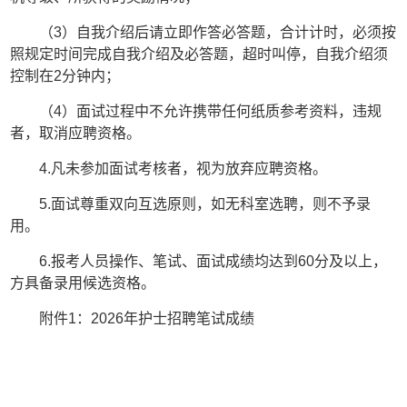
（
3
）自我介绍后请立即作答必答题，合计计时，必须按
照规定时间完成自我介绍及必答题，超时叫停，自我介绍须
控制在
2
分钟内；
（
4
）面试过程中不允许携带任何纸质参考资料，违规
者，取消应聘资格。
4.
凡未参加面试考核者，视为放弃应聘资格。
5.
面试尊重双向互选原则，如无科室选聘，则不予录
用。
6.
报考人员操作、笔试、面试成绩均达到
60
分及以上，
方具备录用候选资格。
附件
1
：
2026
年护士招聘笔试成绩