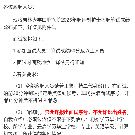
各位应聘人员：
现将吉林大学口腔医院
2026
年聘用制护士招聘笔试成绩
公布如下，详情见附件
1
。
面试安排如下：
1.
参加面试人员：笔试成绩
60
分及以上人员
2.
面试时间及地点：详情另行通知
3.
有关要求：
（
1
）全部应聘人员请着正装，持二代身份证，在面试开
始前
20
分钟到达指定地点签到候考，现场抽取面试序号；开
考
15
分钟后不得进入考场；
（
2
）面试时，
只允许报出面试序号，不允许说出姓名
。
自我介绍中必须包含但不限于下列信息：初始学历毕业学
校、所学专业、最高学历毕业学校、专业，英语等级、计算
机等级、所获得的奖励情况；