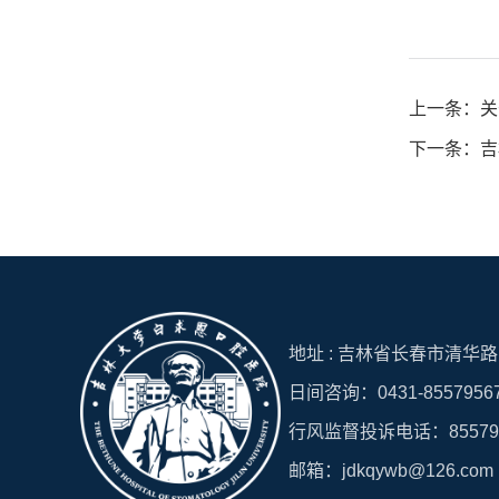
上一条：关
下一条：吉
地址 : 吉林省长春市清华路15
日间咨询：0431-8557956
行风监督投诉电话：8557951
邮箱：jdkqywb@126.com