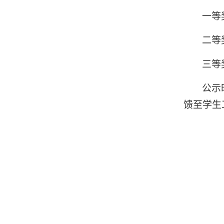
一等
二等
三等
公示
馈至学生