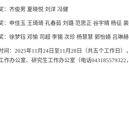
奖：齐俊男 夏晓悦 刘洋 冯健
奖：申佳玉 王琦琦 孔春茹 刘璐 范思正 谷宇晴 杨征 
奖：徐梦钰 邓愉 司超 李锡 次珍 杨慧慧 郭怡婧 吕琳赫
时间：
2025
年
11
月
24
日至
11
月
28
日（共五个工作日）
工作办公室、研究生工作办公室（电话
043185579322