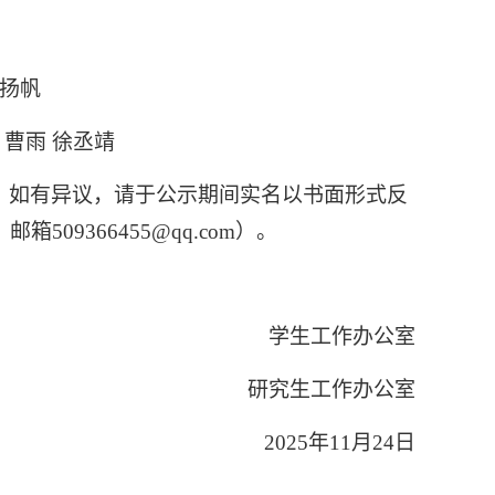
裴扬帆
 曹雨 徐丞靖
，如有异议，请于公示期间实名以书面形式反
，邮箱
509366455@qq.com
）。
学生工作办公室
研究生工作办公室
2025
年
11
月
24
日