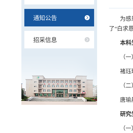
通知公告
为感
了“白求
招采信息
本科
（一
褚珏
（二
唐瑜
研究
（一