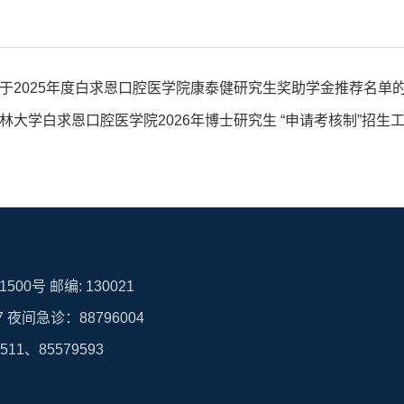
于2025年度白求恩口腔医学院康泰健研究生奖助学金推荐名单
林大学白求恩口腔医学院2026年博士研究生 “申请考核制”招
00号 邮编: 130021
7 夜间急诊：88796004
1、85579593