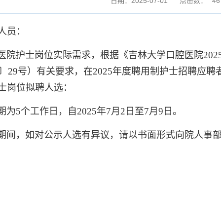
日期：2025-07-01
点击数：
46
人员：
医院护士岗位实际需求，根据《吉林大学口腔医院
202
〕
29
号）有关要求，在
2025
年度聘用制护士招聘应聘
士岗位拟聘人选：
期为
5
个工作日，自
2025
年
7
月
2
日至
7
月
9
日。
期间，如对公示人选有异议，请以书面形式向院人事