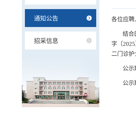
通知公告
各位应聘
结合
招采信息
字〔
2025
二门诊护
公示
公示