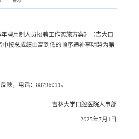
7
来源:
5
年聘用制人员招聘工作实施方案》（吉大口
者中按总成绩由高到低的顺序递补李明慧为第
部反映，电话：
88796011
。
吉林大学口腔医院人事部
2025
年
7
月
1
日