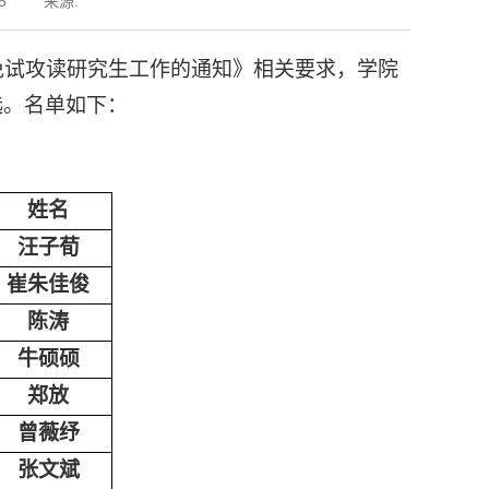
5
来源:
免试攻读研究生工作的通知》相关要求，学院
选。名单如下：
姓名
汪子荀
崔朱佳俊
陈涛
牛硕硕
郑放
曾薇纾
张文斌