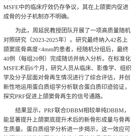
MSFE
中的临床疗效仍存争议，其在上颌窦内促进
成骨的分子机制亦不明确。
为此，周延民教授团队开展了一项高质量随机
对照研究（
2023-2025
年）。研究最终纳入
42
名上
颌窦底骨高度
<4mm
的患者，
经随机分组后，最终
40
例（每组
20
例）完成随访并纳入分析。
在标准化
MSFE
术后
6
个月，研究人员从临床、影像学、组织
学及分子层面对骨再生情况进行了综合评估，并创
新性地运用蛋白质组学分析联合蛋白质印迹验证，
探究
PRF
促进上颌窦骨再生的信号通路。
结果显示，
PRF
联合
DBBM
相较单纯
DBBM
，
能显著提升上颌窦底提升术后的新骨形成量与骨再
生质量。蛋白质组学分析进一步揭示，这一效应可