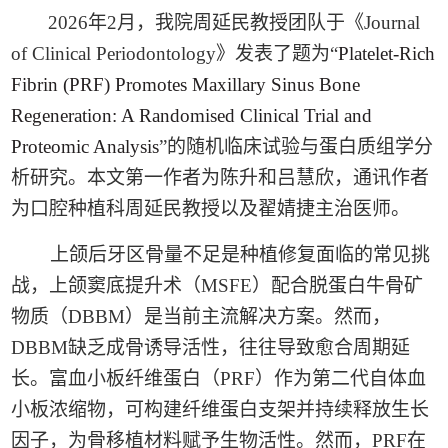
2026
年
2
月，我院周延民教授团队于《
Journal
of Clinical Periodontology
》发表了题为“
Platelet-Rich
Fibrin (PRF) Promotes Maxillary Sinus Bone
Regeneration: A Randomised Clinical Trial and
Proteomic Analysis
”的随机临床试验与蛋白质组学分
析研究。本文第一作者为陈升和吕慧欣，通讯作者
为口腔种植科周延民教授以及翟婧捷主治医师。
上颌后牙区骨量不足是种植修复面临的常见挑
战，上颌窦底提升术（
MSFE
）配合脱蛋白牛骨矿
物质（
DBBM
）是当前主流解决方案。然而，
DBBM
缺乏成骨诱导活性，往往导致愈合周期延
长。富血小板纤维蛋白（
PRF
）作为第二代自体血
小板浓缩物，可构建纤维蛋白支架并持续释放生长
因子，为骨移植材料赋予生物活性。然而，
PRF
在