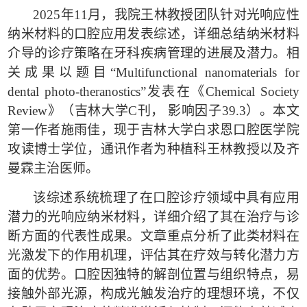
2025
年
11
月，我院王林教授团队针对光响应性
纳米材料的口腔应用发表综述
，
详细总结纳米材料
介导的诊疗策略在牙科疾病管理的进展及潜力。相
关成果以题目
“Multifunctional nanomaterials for
dental photo-theranostics”
发表在《
Chemical Society
Review
》
（吉林大学
C
刊， 影响因子
39.3
）。
本文
第一作者施雨佳，现于吉林大学白求恩口腔医学院
攻读博士学位，
通讯作者为种植科王林教授以及齐
曼霖主治医师。
该综述系统梳理了在口腔诊疗领域中具有应用
潜力的光响应纳米材料，详细介绍了其在治疗与诊
断方面的代表性成果。文章重点分析了此类材料在
光激发下的作用机理，评估其在疗效与转化潜力方
面的优势。口腔因独特的解剖位置与组织特点，易
接触外部光源，构成光触发治疗的理想环境，不仅