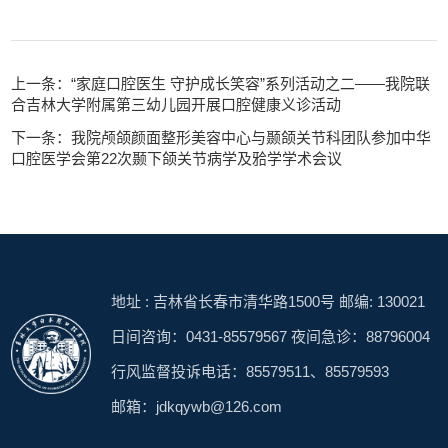
上一条：“家庭口腔医生 守护成长笑容”系列活动之二——我院联
合吉林大学附属第三幼儿园开展口腔健康义诊活动
下一条：我院颅颌颜面整形美容中心与颞颌关节科团队参加中华
口腔医学会第22次颞下颌关节病学及𬌗学学术会议
地址 : 吉林省长春市清华路1500号 邮编: 130021
日间咨询：0431-85579567 夜间急诊：88796004
行风监督投诉电话：85579511、85579593
邮箱：jdkqywb@126.com