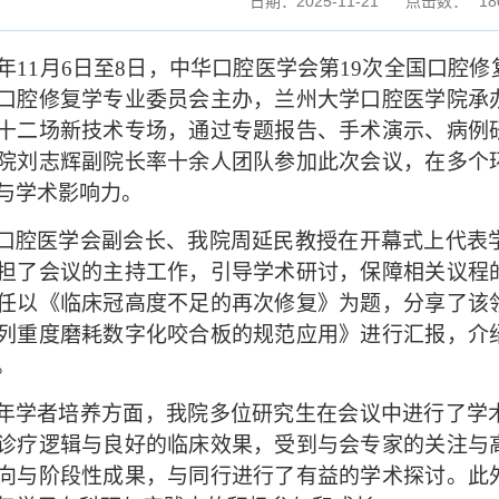
日期：2025-11-21
点击数：
18
年
11
月
6
日至
8
日，中华口腔医学会第
19
次全国口腔修
口腔修复学专业委员会主办，兰州大学口腔医学院承
十二场新技术专场，通过专题报告、手术演示、病例
院刘志辉副院长率十余人团队参加此次会议，在多个
与学术影响力。
口腔医学会副会长、我院周延民教授在开幕式上代表
担了会议的主持工作，引导学术研讨，保障相关议程
任以《临床冠高度不足的再次修复》为题，分享了该
列重度磨耗数字化咬合板的规范应用》进行汇报，介
。
年学者培养方面，我院多位研究生在会议中进行了学
诊疗逻辑与良好的临床效果，受到与会专家的关注与
向与阶段性成果，与同行进行了有益的学术探讨。此