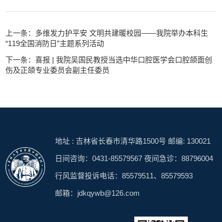
上一条：多维发力护平安 文明共建暖校园——我院举办本科生
“119全国消防日”主题系列活动
下一条：喜报 | 我院吴国民教授当选中华口腔医学会口腔颌面创
伤及正颌专业委员会副主任委员
地址 : 吉林省长春市清华路1500号 邮编: 130021
日间咨询：0431-85579567 夜间急诊：88796004
行风监督投诉电话：85579511、85579593
邮箱：jdkqywb@126.com